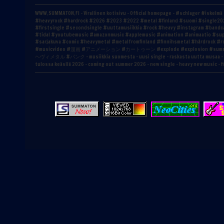
WWW.SUMMATON.FI - Virallinen kotisivu - Official homepage - #schlager #is
#heavyrock #hardrock #2026 #2023 #2022 #metal #finland #suomi #single2
#firstsingle #secondsingle #uuttamusiikkia #rock #heavy #instagram #band
#tidal #youtubemusic #amazonmusic #applemusic #animation #animaatio #su
#sarjakuva #comic #heavymetal #metalfromfinland #finnihsmetal #hårdro
#musicvideo #漫画 #アニメーション #カートゥーン #explode #explosion #sum
ヘヴィメタル #パンク - musiikkia suomesta - uusi single - raskasta uutta musaa - sa
tulossa keäsllä 2026 - coming out summer 2026 - new single - heavy new music - f